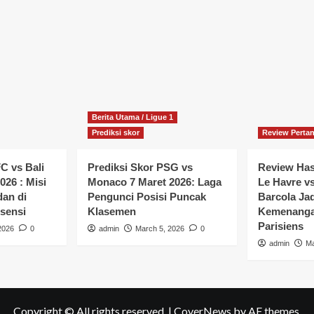
Berita Utama / Ligue 1
Prediksi skor
Review Perta
C vs Bali
Prediksi Skor PSG vs
Review Has
026 : Misi
Monaco 7 Maret 2026: Laga
Le Havre v
dan di
Pengunci Posisi Puncak
Barcola Ja
sensi
Klasemen
Kemenangan
Parisiens
2026
0
admin
March 5, 2026
0
admin
Ma
Copyright © All rights reserved.
|
CoverNews
by AF themes.