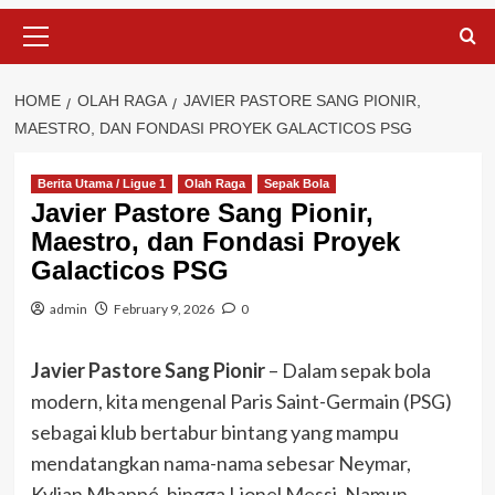
Primary
Menu
HOME
OLAH RAGA
JAVIER PASTORE SANG PIONIR,
MAESTRO, DAN FONDASI PROYEK GALACTICOS PSG
Berita Utama / Ligue 1
Olah Raga
Sepak Bola
Javier Pastore Sang Pionir,
Maestro, dan Fondasi Proyek
Galacticos PSG
admin
February 9, 2026
0
Javier Pastore Sang Pionir
– Dalam sepak bola
modern, kita mengenal Paris Saint-Germain (PSG)
sebagai klub bertabur bintang yang mampu
mendatangkan nama-nama sebesar Neymar,
Kylian Mbappé, hingga Lionel Messi. Namun,