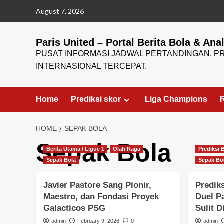
Skip
August 7, 2026
to
content
Paris United – Portal Berita Bola & Ana
PUSAT INFORMASI JADWAL PERTANDINGAN, PR
INTERNASIONAL TERCEPAT.
Home
Prediksi skor
Liga Champions
HOME
SEPAK BOLA
Sepak Bola
Berita Utama / Ligue 1
Olah Raga
Prediksi B
Sepak Bola
Sepak Bo
Javier Pastore Sang Pionir,
Prediks
Maestro, dan Fondasi Proyek
Duel P
Galacticos PSG
Sulit D
admin
February 9, 2026
0
admin