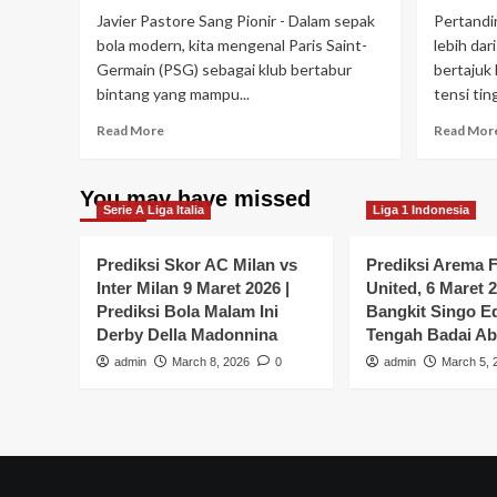
Javier Pastore Sang Pionir - Dalam sepak
Pertandi
bola modern, kita mengenal Paris Saint-
lebih dar
Germain (PSG) sebagai klub bertabur
bertajuk 
bintang yang mampu...
tensi tingg
Read
Read More
Read Mor
more
about
Javier
You may have missed
Serie A Liga Italia
Pastore
Liga 1 Indonesia
Sang
Pionir,
Prediksi Skor AC Milan vs
Prediksi Arema F
Maestro,
Inter Milan 9 Maret 2026 |
United, 6 Maret 2
dan
Prediksi Bola Malam Ini
Bangkit Singo E
Fondasi
Derby Della Madonnina
Tengah Badai Ab
Proyek
Galacticos
admin
March 8, 2026
0
admin
March 5, 
PSG