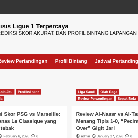
lisis Ligue 1 Terpercaya
EDIKSI SKOR AKURAT, DAN PROFIL BINTANG LAPANGAN 
Review Pertandingan
Profil Bintang
Jadwal Pertandin
ola Jitu
Prediksi skor
Liga Saudi
Olah Raga
la
Review Pertandingan
Sepak Bola
i Skor PSG vs Marseille:
Review Al-Nassr vs Al-T
anas Le Classique yang
Menang Tipis 1-0, “Pecin
itebak
Over” Gigit Jari
February 6, 2026
0
admin
January 27, 2026
0