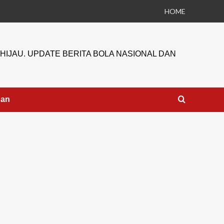
HOME
HIJAU. UPDATE BERITA BOLA NASIONAL DAN
gan