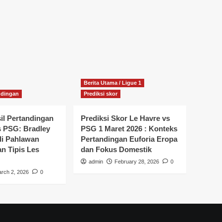
Berita Utama / Ligue 1
ndingan
Prediksi skor
il Pertandingan
Prediksi Skor Le Havre vs
s PSG: Bradley
PSG 1 Maret 2026 : Konteks
di Pahlawan
Pertandingan Euforia Eropa
 Tipis Les
dan Fokus Domestik
admin
February 28, 2026
0
rch 2, 2026
0