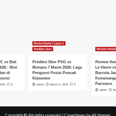
Berita Utama / Ligue 1
Prediksi skor
Review Perta
C vs Bali
Prediksi Skor PSG vs
Review Has
026 : Misi
Monaco 7 Maret 2026: Laga
Le Havre v
dan di
Pengunci Posisi Puncak
Barcola Ja
sensi
Klasemen
Kemenangan
Parisiens
2026
0
admin
March 5, 2026
0
admin
Ma
Copyright © All rights reserved.
|
CoverNews
by AF themes.