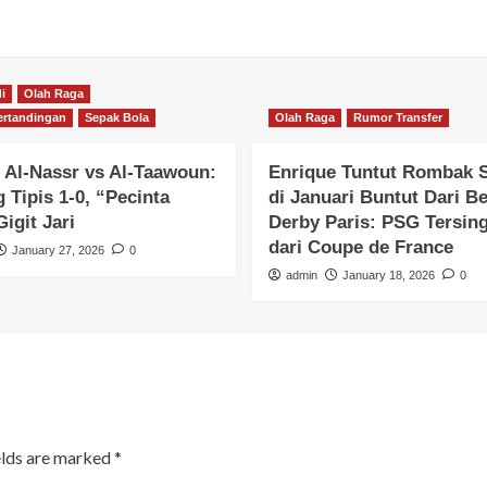
i
Olah Raga
ertandingan
Sepak Bola
Olah Raga
Rumor Transfer
 Al-Nassr vs Al-Taawoun:
Enrique Tuntut Rombak 
 Tipis 1-0, “Pecinta
di Januari Buntut Dari B
igit Jari
Derby Paris: PSG Tersing
dari Coupe de France
January 27, 2026
0
admin
January 18, 2026
0
elds are marked
*