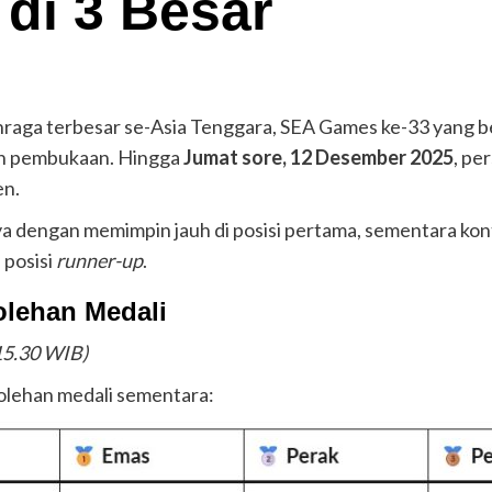
 di 3 Besar
hraga terbesar se-Asia Tenggara, SEA Games ke-33 yang b
ah pembukaan. Hingga
Jumat sore, 12 Desember 2025
, pe
en.
engan memimpin jauh di posisi pertama, sementara konting
posisi
runner-up
.
olehan Medali
15.30 WIB)
rolehan medali sementara: