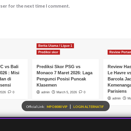
ser for the next time I comment.
Berita Utama / Ligue 1
Prediksi skor
Review Perta
C vs Bali
Prediksi Skor PSG vs
Review Has
026 : Misi
Monaco 7 Maret 2026: Laga
Le Havre v
dan di
Pengunci Posisi Puncak
Barcola Ja
sensi
Klasemen
Kemenangan
Parisiens
2026
0
admin
March 5, 2026
0
admin
Ma
|
Official Link:
MPO8080 VIP
LOGIN ALTERNATIF
Copyright © All rights reserved.
|
CoverNews
by AF themes.