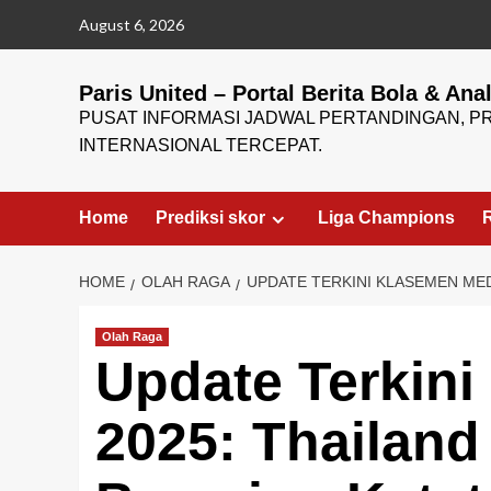
Skip
August 6, 2026
to
content
Paris United – Portal Berita Bola & Ana
PUSAT INFORMASI JADWAL PERTANDINGAN, PR
INTERNASIONAL TERCEPAT.
Home
Prediksi skor
Liga Champions
HOME
OLAH RAGA
UPDATE TERKINI KLASEMEN MED
Olah Raga
Update Terkin
2025: Thailand