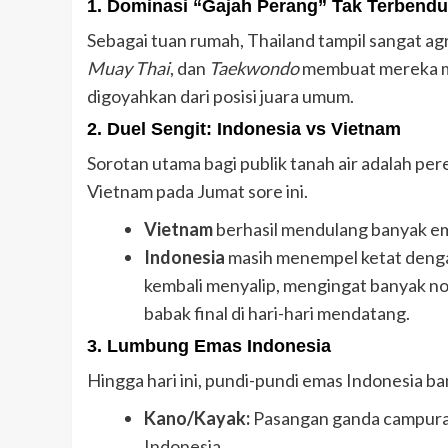
1. Dominasi “Gajah Perang” Tak Terbend
Sebagai tuan rumah, Thailand tampil sangat a
Muay Thai
, dan
Taekwondo
membuat mereka mel
digoyahkan dari posisi juara umum.
2. Duel Sengit: Indonesia vs Vietnam
Sorotan utama bagi publik tanah air adalah per
Vietnam pada Jumat sore ini.
Vietnam
berhasil mendulang banyak ema
Indonesia
masih menempel ketat dengan
kembali menyalip, mengingat banyak no
babak final di hari-hari mendatang.
3. Lumbung Emas Indonesia
Hingga hari ini, pundi-pundi emas Indonesia ba
Kano/Kayak:
Pasangan ganda campuran
Indonesia.