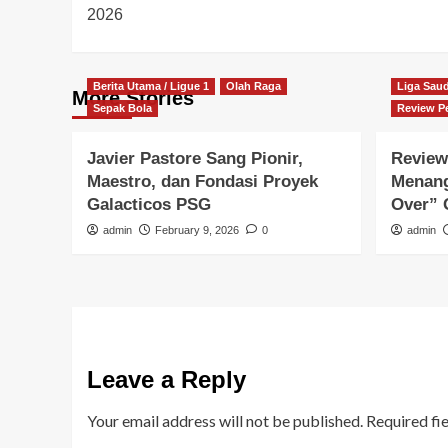
navigation
2026
Berita Utama / Ligue 1
Olah Raga
Liga Saud
More Stories
Sepak Bola
Review P
Javier Pastore Sang Pionir,
Review
Maestro, dan Fondasi Proyek
Menang
Galacticos PSG
Over” G
admin
February 9, 2026
0
admin
Leave a Reply
Your email address will not be published.
Required fi