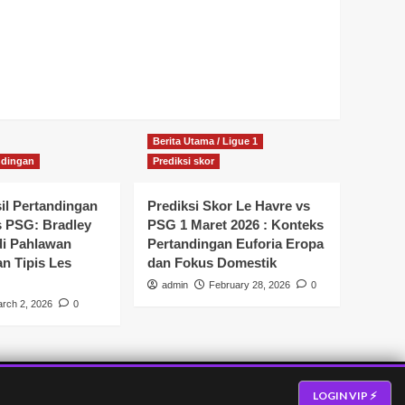
Berita Utama / Ligue 1
ndingan
Prediksi skor
il Pertandingan
Prediksi Skor Le Havre vs
s PSG: Bradley
PSG 1 Maret 2026 : Konteks
di Pahlawan
Pertandingan Euforia Eropa
 Tipis Les
dan Fokus Domestik
admin
February 28, 2026
0
rch 2, 2026
0
LOGIN VIP ⚡