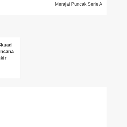
Merajai Puncak Serie A
Skuad
encana
kir