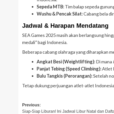
Sepeda MTB:
Tim balap sepeda gunung 
Wushu & Pencak Silat:
Cabang bela dir
Jadwal & Harapan Mendatang
SEA Games 2025 masih akan berlangsung hin
medali” bagi Indonesia.
Beberapa cabang olahraga yang diharapkan men
Angkat Besi (Weightlifting):
Di mana
Panjat Tebing (Speed Climbing):
Atlet 
Bulu Tangkis (Perorangan):
Setelah no
Tetap dukung perjuangan atlet-atlet Indonesia
Post
Previous:
Siap-Siap Liburan! Ini Jadwal Libur Natal dan Da