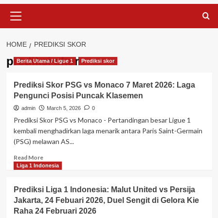
Primary
Menu
HOME
PREDIKSI SKOR
prediksi skor
Berita Utama / Ligue 1
Prediksi skor
Prediksi Skor PSG vs Monaco 7 Maret 2026: Laga
Pengunci Posisi Puncak Klasemen
admin
March 5, 2026
0
Prediksi Skor PSG vs Monaco - Pertandingan besar Ligue 1
kembali menghadirkan laga menarik antara Paris Saint-Germain
(PSG) melawan AS...
Read
Read More
more
Liga 1 Indonesia
about
Prediksi
Prediksi Liga 1 Indonesia: Malut United vs Persija
Skor
Jakarta, 24 Febuari 2026, Duel Sengit di Gelora Kie
PSG
Raha 24 Februari 2026
vs