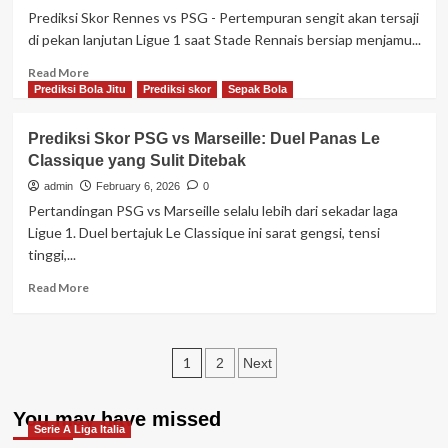
Gelora
Persija:
Prediksi Skor Rennes vs PSG - Pertempuran sengit akan tersaji
Kie
Misi
di pekan lanjutan Ligue 1 saat Stade Rennais bersiap menjamu...
Raha
Bangkit
24
Dua
Read
Read More
Februari
Raksasa
more
Prediksi Bola Jitu
Prediksi skor
Sepak Bola
2026
di
about
Stadion
Prediksi
Prediksi Skor PSG vs Marseille: Duel Panas Le
Dipta
Skor
Classique yang Sulit Ditebak
15
Rennes
Febuari
vs
admin
February 6, 2026
0
2026
PSG:
Pertandingan PSG vs Marseille selalu lebih dari sekadar laga
Ujian
Ligue 1. Duel bertajuk Le Classique ini sarat gengsi, tensi
Konsistensi
tinggi,...
Les
Parisiens
Read
Read More
di
more
Roazhon
about
Park
Prediksi
Posts
Skor
1
2
Next
PSG
pagination
vs
You may have missed
Marseille:
Serie A Liga Italia
Duel