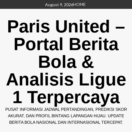
Skip
HOME
August 9, 2026
to
content
Paris United –
Portal Berita
Bola &
Analisis Ligue
1 Terpercaya
PUSAT INFORMASI JADWAL PERTANDINGAN, PREDIKSI SKOR
AKURAT, DAN PROFIL BINTANG LAPANGAN HIJAU. UPDATE
BERITA BOLA NASIONAL DAN INTERNASIONAL TERCEPAT.