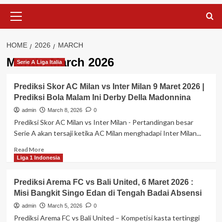
Primary
Menu
HOME
2026
MARCH
Month:
March 2026
Serie A Liga Italia
Prediksi Skor AC Milan vs Inter Milan 9 Maret 2026 |
Prediksi Bola Malam Ini Derby Della Madonnina
admin
March 8, 2026
0
Prediksi Skor AC Milan vs Inter Milan - Pertandingan besar
Serie A akan tersaji ketika AC Milan menghadapi Inter Milan...
Read
Read More
more
Liga 1 Indonesia
about
Prediksi
Prediksi Arema FC vs Bali United, 6 Maret 2026 :
Skor
Misi Bangkit Singo Edan di Tengah Badai Absensi
AC
Milan
admin
March 5, 2026
0
vs
Prediksi Arema FC vs Bali United – Kompetisi kasta tertinggi