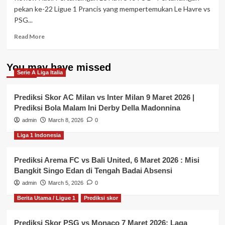
Maret
pekan ke-22 Ligue 1 Prancis yang mempertemukan Le Havre vs
2026:
PSG...
Laga
Pengunci
Read
Read More
Posisi
more
Puncak
about
Klasemen
Review
You may have missed
Serie A Liga Italia
Hasil
Pertandingan
Le
Prediksi Skor AC Milan vs Inter Milan 9 Maret 2026 |
Havre
Prediksi Bola Malam Ini Derby Della Madonnina
vs
admin
PSG:
March 8, 2026
0
Bradley
Liga 1 Indonesia
Barcola
Jadi
Pahlawan
Prediksi Arema FC vs Bali United, 6 Maret 2026 : Misi
Kemenangan
Bangkit Singo Edan di Tengah Badai Absensi
Tipis
admin
March 5, 2026
0
Les
Parisiens
Berita Utama / Ligue 1
Prediksi skor
Prediksi Skor PSG vs Monaco 7 Maret 2026: Laga