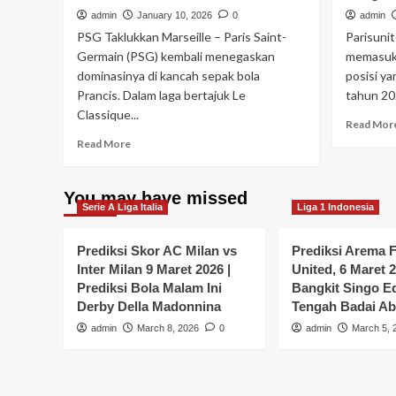
admin
January 10, 2026
0
admin
PSG Taklukkan Marseille – Paris Saint-
Parisunit
Germain (PSG) kembali menegaskan
memasuki
dominasinya di kancah sepak bola
posisi y
Prancis. Dalam laga bertajuk Le
tahun 20
Classique...
Read Mor
Read
Read More
more
about
Dramatis!
You may have missed
Serie A Liga Italia
PSG
Liga 1 Indonesia
Juara
Trophée
Prediksi Skor AC Milan vs
Prediksi Arema F
des
Inter Milan 9 Maret 2026 |
United, 6 Maret 2
Champions
Prediksi Bola Malam Ini
Bangkit Singo E
2025
Derby Della Madonnina
Tengah Badai Ab
Usai
Taklukkan
admin
March 8, 2026
0
admin
March 5, 
Marseille
Lewat
Adu
Penalti