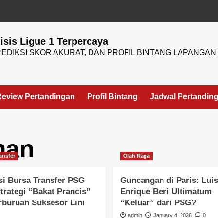
lisis Ligue 1 Terpercaya
EDIKSI SKOR AKURAT, DAN PROFIL BINTANG LAPANGAN 
Review Pertandingan
Profil Bintang
Jadwal Pertandin
man
ansfer
Olah Raga
si Bursa Transfer PSG
Guncangan di Paris: Luis
trategi “Bakat Prancis”
Enrique Beri Ultimatum
rburuan Suksesor Lini
“Keluar” dari PSG?
admin
January 4, 2026
0