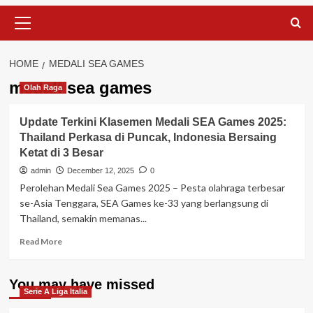
Primary
Menu
HOME
MEDALI SEA GAMES
medali sea games
Olah Raga
Update Terkini Klasemen Medali SEA Games 2025:
Thailand Perkasa di Puncak, Indonesia Bersaing
Ketat di 3 Besar
admin
December 12, 2025
0
Perolehan Medali Sea Games 2025 – Pesta olahraga terbesar
se-Asia Tenggara, SEA Games ke-33 yang berlangsung di
Thailand, semakin memanas...
Read
Read More
more
about
Update
You may have missed
Serie A Liga Italia
Terkini
Klasemen