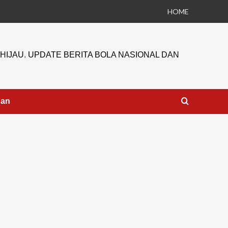
HOME
HIJAU. UPDATE BERITA BOLA NASIONAL DAN
gan