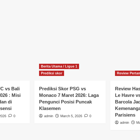
Berita Utama / Ligue 1
Prediksi skor
Review Perta
C vs Bali
Prediksi Skor PSG vs
Review Has
026 : Misi
Monaco 7 Maret 2026: Laga
Le Havre v
dan di
Pengunci Posisi Puncak
Barcola Ja
sensi
Klasemen
Kemenangan
Parisiens
2026
0
admin
March 5, 2026
0
admin
Ma