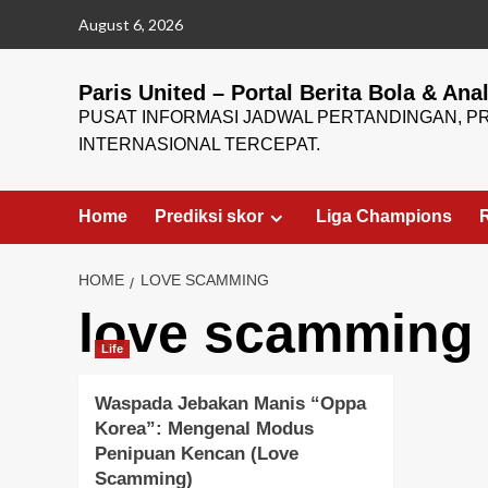
Skip
August 6, 2026
to
content
Paris United – Portal Berita Bola & Ana
PUSAT INFORMASI JADWAL PERTANDINGAN, PR
INTERNASIONAL TERCEPAT.
Home
Prediksi skor
Liga Champions
HOME
LOVE SCAMMING
love scamming
Life
Waspada Jebakan Manis “Oppa
Korea”: Mengenal Modus
Penipuan Kencan (Love
Scamming)