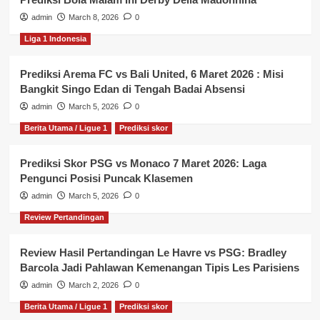
Mengenal
admin
Modus
March 8, 2026
0
Penipuan
Liga 1 Indonesia
Kencan
(Love
Scamming)
Prediksi Arema FC vs Bali United, 6 Maret 2026 : Misi
Bangkit Singo Edan di Tengah Badai Absensi
admin
March 5, 2026
0
Berita Utama / Ligue 1
Prediksi skor
Prediksi Skor PSG vs Monaco 7 Maret 2026: Laga
Pengunci Posisi Puncak Klasemen
admin
March 5, 2026
0
Review Pertandingan
Review Hasil Pertandingan Le Havre vs PSG: Bradley
Barcola Jadi Pahlawan Kemenangan Tipis Les Parisiens
admin
March 2, 2026
0
Berita Utama / Ligue 1
Prediksi skor