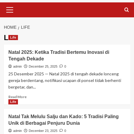
Primary
Menu
HOME
LIFE
Life
Life
Natal 2025: Ketika Tradisi Bertemu Inovasi di
Tengah Dekade
admin
December 25, 2025
0
25 Desember 2025 — Natal 2025 di tengah dekade lonceng
gereja berdentang, notifikasi ucapan di ponsel tidak berhenti
bergetar, dan...
Read
Read More
more
Life
about
Natal
Natal Tak Melulu Salju dan Kado: 5 Tradisi Paling
2025:
Unik di Berbagai Penjuru Dunia
Ketika
Tradisi
admin
December 23, 2025
0