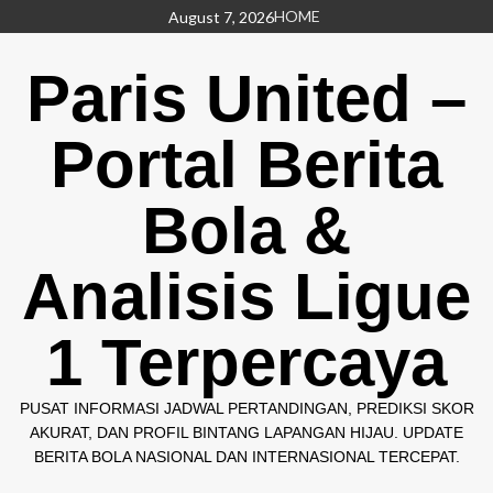
Skip
HOME
August 7, 2026
to
content
Paris United –
Portal Berita
Bola &
Analisis Ligue
1 Terpercaya
PUSAT INFORMASI JADWAL PERTANDINGAN, PREDIKSI SKOR
AKURAT, DAN PROFIL BINTANG LAPANGAN HIJAU. UPDATE
BERITA BOLA NASIONAL DAN INTERNASIONAL TERCEPAT.