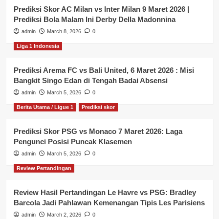
Banjir
Prediksi Skor AC Milan vs Inter Milan 9 Maret 2026 |
Bandang
Prediksi Bola Malam Ini Derby Della Madonnina
dan
admin
Longsor
March 8, 2026
0
Hantam
Liga 1 Indonesia
Sumatra,
Ribuan
Korban
Prediksi Arema FC vs Bali United, 6 Maret 2026 : Misi
Berjatuhan
Bangkit Singo Edan di Tengah Badai Absensi
admin
March 5, 2026
0
Berita Utama / Ligue 1
Prediksi skor
Prediksi Skor PSG vs Monaco 7 Maret 2026: Laga
Pengunci Posisi Puncak Klasemen
admin
March 5, 2026
0
Review Pertandingan
Review Hasil Pertandingan Le Havre vs PSG: Bradley
Barcola Jadi Pahlawan Kemenangan Tipis Les Parisiens
admin
March 2, 2026
0