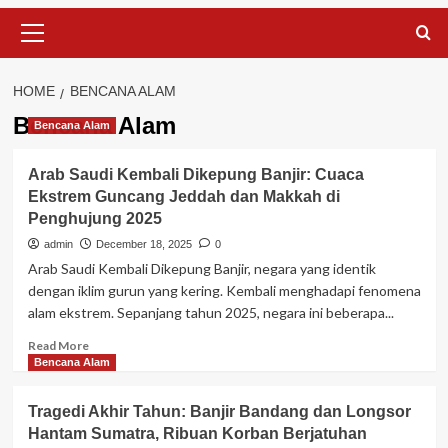
Primary
Menu
HOME
BENCANA ALAM
Bencana Alam
Bencana Alam
Arab Saudi Kembali Dikepung Banjir: Cuaca
Ekstrem Guncang Jeddah dan Makkah di
Penghujung 2025
admin
December 18, 2025
0
Arab Saudi Kembali Dikepung Banjir, negara yang identik
dengan iklim gurun yang kering. Kembali menghadapi fenomena
alam ekstrem. Sepanjang tahun 2025, negara ini beberapa...
Read
Read More
more
Bencana Alam
about
Arab
Tragedi Akhir Tahun: Banjir Bandang dan Longsor
Saudi
Hantam Sumatra, Ribuan Korban Berjatuhan
Kembali