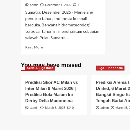
admin
December 4, 2025
1
Sumatra, Desember 2025 - Menjelang
penutup tahun, Indonesia kembali
berduka. Bencana hidrometeorologi
terbesar tahun ini menghantam sebagian
wilayah Pulau Sumatra....
Read
Read More
more
about
Tragedi
You may have missed
Serie A Liga Italia
Akhir
Liga 1 Indonesia
Tahun:
Banjir
Prediksi Skor AC Milan vs
Prediksi Arema F
Bandang
Inter Milan 9 Maret 2026 |
United, 6 Maret 2
dan
Prediksi Bola Malam Ini
Bangkit Singo E
Longsor
Derby Della Madonnina
Tengah Badai Ab
Hantam
Sumatra,
admin
March 8, 2026
0
admin
March 5, 
Ribuan
Korban
Berjatuhan