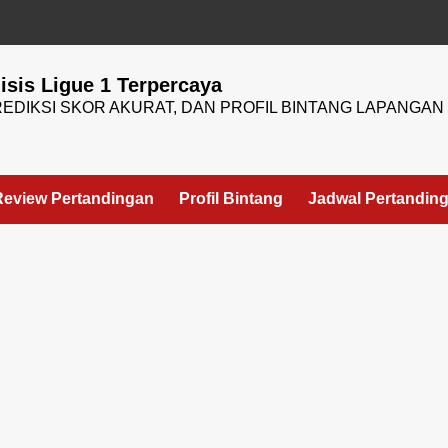
lisis Ligue 1 Terpercaya
EDIKSI SKOR AKURAT, DAN PROFIL BINTANG LAPANGAN 
Review Pertandingan
Profil Bintang
Jadwal Pertandin