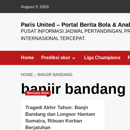
Skip
August 9, 2026
to
content
Paris United – Portal Berita Bola & Ana
PUSAT INFORMASI JADWAL PERTANDINGAN, PR
INTERNASIONAL TERCEPAT.
Home
Prediksi skor
Liga Champions
HOME
BANJIR BANDANG
banjir bandang
Bencana Alam
Tragedi Akhir Tahun: Banjir
Bandang dan Longsor Hantam
Sumatra, Ribuan Korban
Berjatuhan