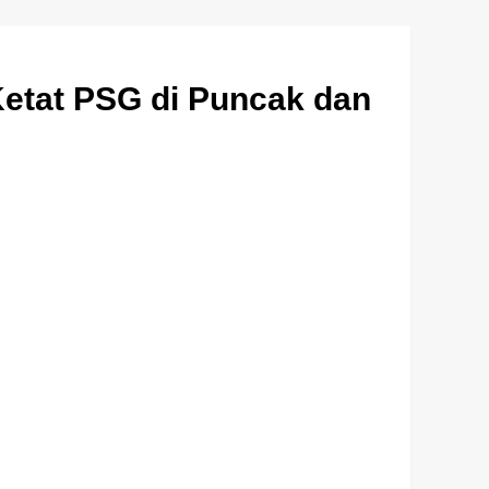
Ketat PSG di Puncak dan