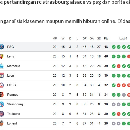
te
pertandingan rc strasbourg alsace vs psg
dan berita e
nganalisis klasemen maupun memilih hiburan online. Dida