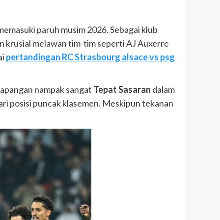
s memasuki paruh musim 2026. Sebagai klub
n krusial melawan tim-tim seperti AJ Auxerre
ai
pertandingan RC Strasbourg alsace vs psg
i lapangan nampak sangat
Tepat Sasaran
dalam
ari posisi puncak klasemen. Meskipun tekanan