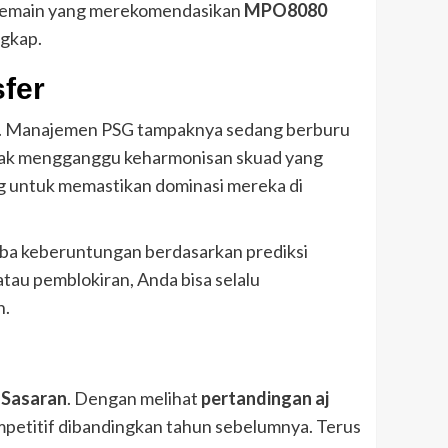
 pemain yang merekomendasikan
MPO8080
ngkap.
fer
. Manajemen PSG tampaknya sedang berburu
dak mengganggu keharmonisan skuad yang
ng untuk memastikan dominasi mereka di
ba keberuntungan berdasarkan prediksi
atau pemblokiran, Anda bisa selalu
n.
 Sasaran
. Dengan melihat
pertandingan aj
ompetitif dibandingkan tahun sebelumnya. Terus