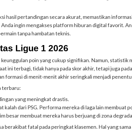
si hasil pertandingan secara akurat, memastikan informas
t Anda ingin mengakses platform hiburan digital favorit.
rmain tanpa hambatan teknis.
tas Ligue 1 2026
keunggulan poin yang cukup signifikan. Namun, statisti
aat ini terbagi, tidak hanya pada skor akhir, tetapi juga pad
han formasi di menit-menit akhir seringkali menjadi pene
n terbaru:
dingan yang meningkat drastis.
 kalah dari PSG. Performa mereka di laga lain membuat pos
im besar membuat mereka harus berjuang di zona degrada
isa berakibat fatal pada peringkat klasemen. Hal yang sam