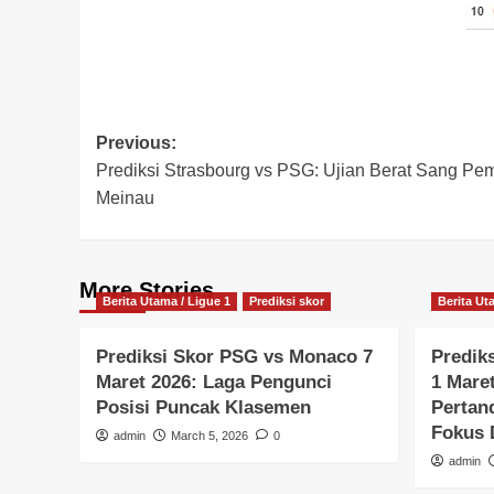
Post
Previous:
Prediksi Strasbourg vs PSG: Ujian Berat Sang Pe
navigation
Meinau
More Stories
Berita Utama / Ligue 1
Prediksi skor
Berita Ut
Prediksi Skor PSG vs Monaco 7
Predik
Maret 2026: Laga Pengunci
1 Mare
Posisi Puncak Klasemen
Pertan
Fokus 
admin
March 5, 2026
0
admin