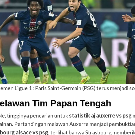
emen Ligue 1 : Paris Saint-Germain (PSG) terus menjadi s
Melawan Tim Papan Tengah
le, tingginya pencarian untuk
statistik aj auxerre vs psg
m
ermainan. Pertandingan melawan Auxerre menjadi pembukti
sbourg alsace vs psg
, terlihat bahwa Strasbourg memberi