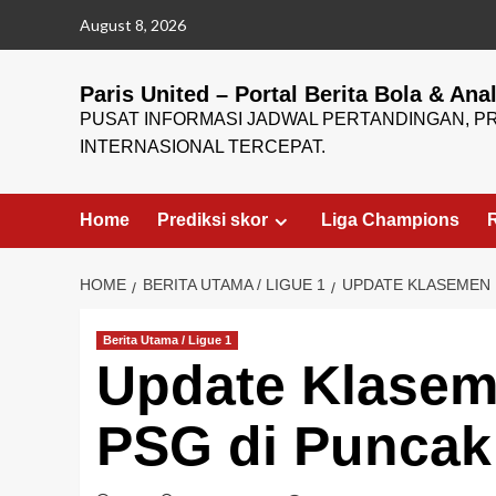
Skip
August 8, 2026
to
content
Paris United – Portal Berita Bola & Ana
PUSAT INFORMASI JADWAL PERTANDINGAN, PR
INTERNASIONAL TERCEPAT.
Home
Prediksi skor
Liga Champions
HOME
BERITA UTAMA / LIGUE 1
UPDATE KLASEMEN L
Berita Utama / Ligue 1
Update Klaseme
PSG di Puncak 