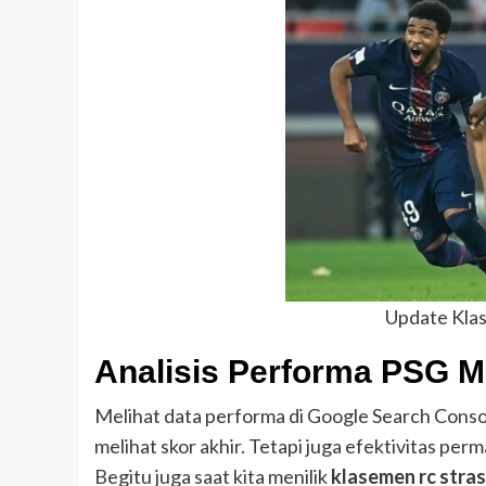
Update Klas
Analisis Performa PSG 
Melihat data performa di Google Search Conso
melihat skor akhir. Tetapi juga efektivitas p
Begitu juga saat kita menilik
klasemen rc stra