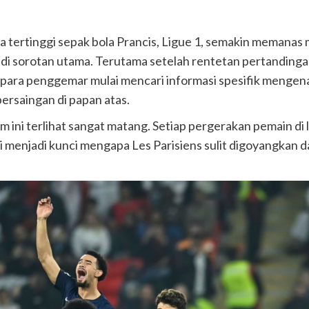
ta tertinggi sepak bola Prancis, Ligue 1, semakin memana
adi sorotan utama. Terutama setelah rentetan pertandinga
 para penggemar mulai mencari informasi spesifik mengen
ersaingan di papan atas.
im ini terlihat sangat matang. Setiap pergerakan pemain d
 menjadi kunci mengapa Les Parisiens sulit digoyangkan d