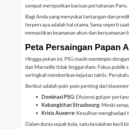
sempat merepotkan barisan pertahanan Paris.
Bagi Anda yang menyukai tantangan dan predik
terpercaya adalah hal utama. Sama seperti saa
memastikan keamanan akun dan kenyamanan be
Peta Persaingan Papan A
Hingga pekan ini, PSG masih memimpin dengan 
dan Marseille tidak tinggal diam. Fokus publik s
seringkali memberikan kejutan taktis. Peruba
Berikut adalah poin-poin penting dari klaseme
Dominasi PSG:
Efisiensi gol per pertan
Kebangkitan Strasbourg:
Meski sempat
Krisis Auxerre:
Kesulitan menghadapi t
Dalam dunia sepak bola, satu kesalahan kecil b