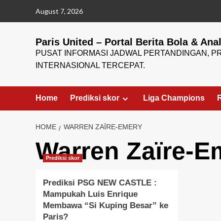
Skip
August 7, 2026
to
content
Paris United – Portal Berita Bola & Ana
PUSAT INFORMASI JADWAL PERTANDINGAN, PR
INTERNASIONAL TERCEPAT.
Home
Prediksi skor
Liga Champions
HOME
WARREN ZAÏRE-EMERY
Warren Zaïre-E
Prediksi skor
Prediksi PSG NEW CASTLE :
Mampukah Luis Enrique
Membawa “Si Kuping Besar” ke
Paris?