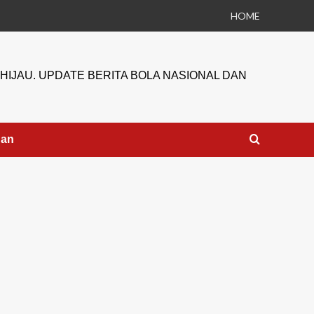
HOME
HIJAU. UPDATE BERITA BOLA NASIONAL DAN
gan