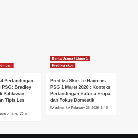
Berita Utama / Ligue 1
ndingan
Prediksi skor
il Pertandingan
Prediksi Skor Le Havre vs
s PSG: Bradley
PSG 1 Maret 2026 : Konteks
di Pahlawan
Pertandingan Euforia Eropa
 Tipis Les
dan Fokus Domestik
admin
February 28, 2026
0
rch 2, 2026
0