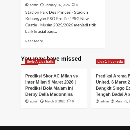
admin
January 26, 2026
0
Stadion Parc Des Princes - Stadion
Kebanggan PSG Prediksi PSG New
Castle - Musim 2025/2026 menjadi titik
balik krusial bagi...
Read
Read More
more
about
Prediksi
You may have missed
Serie A Liga Italia
PSG
Liga 1 Indonesia
NEW
CASTLE
Prediksi Skor AC Milan vs
Prediksi Arema F
:
Inter Milan 9 Maret 2026 |
United, 6 Maret 2
Mampukah
Prediksi Bola Malam Ini
Bangkit Singo E
Luis
Derby Della Madonnina
Tengah Badai Ab
Enrique
Membawa
admin
March 8, 2026
0
admin
March 5, 
“Si
Kuping
Besar”
ke
Paris?