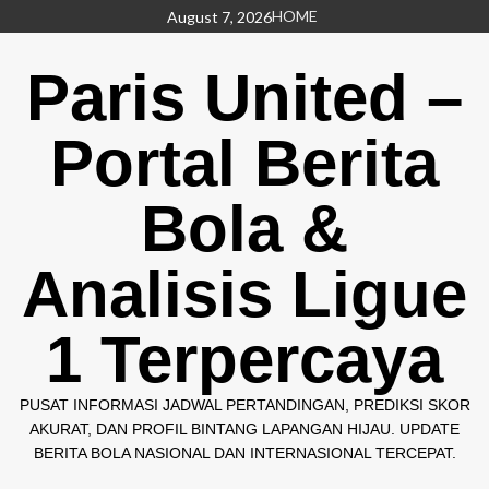
Skip
HOME
August 7, 2026
to
content
Paris United –
Portal Berita
Bola &
Analisis Ligue
1 Terpercaya
PUSAT INFORMASI JADWAL PERTANDINGAN, PREDIKSI SKOR
AKURAT, DAN PROFIL BINTANG LAPANGAN HIJAU. UPDATE
BERITA BOLA NASIONAL DAN INTERNASIONAL TERCEPAT.