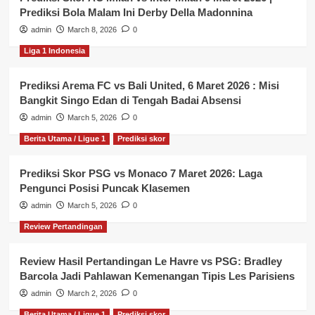
PSM
Prediksi Bola Malam Ini Derby Della Madonnina
Makassar:
admin
Misi
March 8, 2026
0
Macan
Liga 1 Indonesia
Kemayoran
Rebut
Puncak
Prediksi Arema FC vs Bali United, 6 Maret 2026 : Misi
Klasemen!
Bangkit Singo Edan di Tengah Badai Absensi
admin
March 5, 2026
0
Berita Utama / Ligue 1
Prediksi skor
Prediksi Skor PSG vs Monaco 7 Maret 2026: Laga
Pengunci Posisi Puncak Klasemen
admin
March 5, 2026
0
Review Pertandingan
Review Hasil Pertandingan Le Havre vs PSG: Bradley
Barcola Jadi Pahlawan Kemenangan Tipis Les Parisiens
admin
March 2, 2026
0
Berita Utama / Ligue 1
Prediksi skor