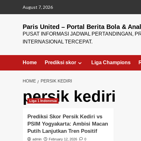
Skip
August 7, 2026
to
content
Paris United – Portal Berita Bola & Ana
PUSAT INFORMASI JADWAL PERTANDINGAN, PR
INTERNASIONAL TERCEPAT.
Home
Prediksi skor
Liga Champions
HOME
PERSIK KEDIRI
persik kediri
Liga 1 Indonesia
Prediksi Skor Persik Kediri vs
PSIM Yogyakarta: Ambisi Macan
Putih Lanjutkan Tren Positif
admin
February 12, 2026
0