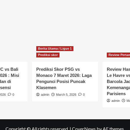
Berita Utama / Ligue 1
Prediksi skor
Review Perta
C vs Bali
Prediksi Skor PSG vs
Review Has
026 : Misi
Monaco 7 Maret 2026: Laga
Le Havre v
dan di
Pengunci Posisi Puncak
Barcola Ja
sensi
Klasemen
Kemenangan
Parisiens
2026
0
admin
March 5, 2026
0
admin
Ma
Copyright © All rights reserved.
|
CoverNews
by AF themes.