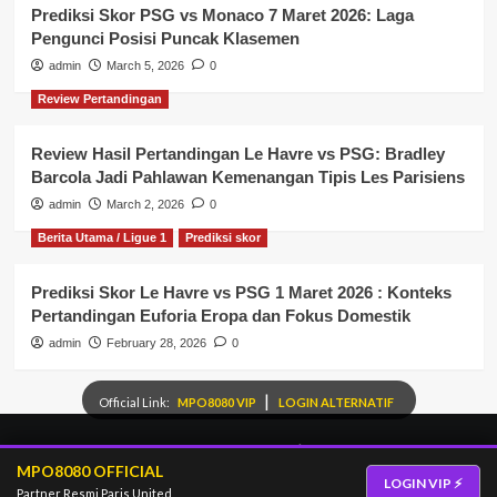
Prediksi Skor PSG vs Monaco 7 Maret 2026: Laga
Pengunci Posisi Puncak Klasemen
admin
March 5, 2026
0
Review Pertandingan
Review Hasil Pertandingan Le Havre vs PSG: Bradley
Barcola Jadi Pahlawan Kemenangan Tipis Les Parisiens
admin
March 2, 2026
0
Berita Utama / Ligue 1
Prediksi skor
Prediksi Skor Le Havre vs PSG 1 Maret 2026 : Konteks
Pertandingan Euforia Eropa dan Fokus Domestik
admin
February 28, 2026
0
|
Official Link:
MPO8080 VIP
LOGIN ALTERNATIF
Copyright © All rights reserved.
|
CoverNews
by AF
MPO8080 OFFICIAL
themes.
LOGIN VIP ⚡
Partner Resmi Paris United