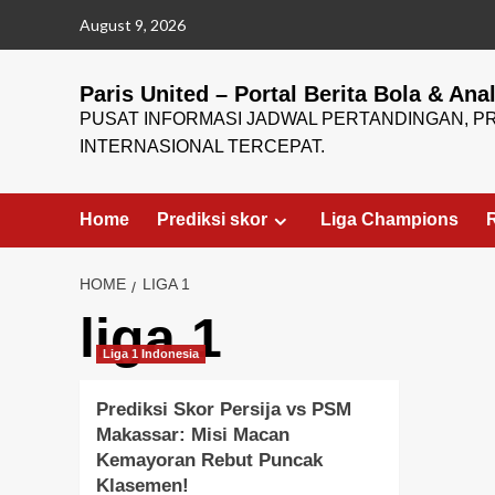
Skip
August 9, 2026
to
content
Paris United – Portal Berita Bola & Ana
PUSAT INFORMASI JADWAL PERTANDINGAN, PR
INTERNASIONAL TERCEPAT.
Home
Prediksi skor
Liga Champions
HOME
LIGA 1
liga 1
Liga 1 Indonesia
Prediksi Skor Persija vs PSM
Makassar: Misi Macan
Kemayoran Rebut Puncak
Klasemen!