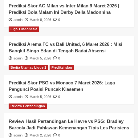
Skuad
Prediksi Skor AC Milan vs Inter Milan 9 Maret 2026 |
di
Prediksi Bola Malam Ini Derby Della Madonnina
Januari
admin
Buntut
March 8, 2026
0
Dari
Liga 1 Indonesia
Bencana
Derby
Paris:
Prediksi Arema FC vs Bali United, 6 Maret 2026 : Misi
PSG
Bangkit Singo Edan di Tengah Badai Absensi
Tersingkir
admin
March 5, 2026
0
dari
Coupe
Berita Utama / Ligue 1
Prediksi skor
de
France
Prediksi Skor PSG vs Monaco 7 Maret 2026: Laga
Pengunci Posisi Puncak Klasemen
admin
March 5, 2026
0
Review Pertandingan
Review Hasil Pertandingan Le Havre vs PSG: Bradley
Barcola Jadi Pahlawan Kemenangan Tipis Les Parisiens
admin
March 2, 2026
0