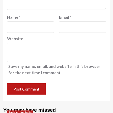
Name
*
Email
*
Website
Save my name, email, and website in this browser
for the next time I comment.
You may have missed
Serie A Liga Italia