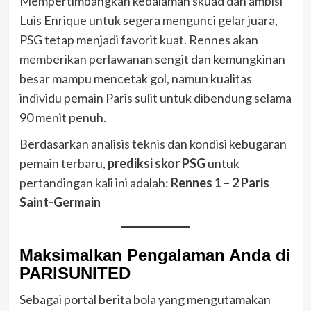
Mempertimbangkan kedalaman skuad dan ambisi
Luis Enrique untuk segera mengunci gelar juara,
PSG tetap menjadi favorit kuat. Rennes akan
memberikan perlawanan sengit dan kemungkinan
besar mampu mencetak gol, namun kualitas
individu pemain Paris sulit untuk dibendung selama
90 menit penuh.
Berdasarkan analisis teknis dan kondisi kebugaran
pemain terbaru,
prediksi skor PSG
untuk
pertandingan kali ini adalah:
Rennes 1 – 2 Paris
Saint-Germain
Maksimalkan Pengalaman Anda di
PARISUNITED
Sebagai portal berita bola yang mengutamakan