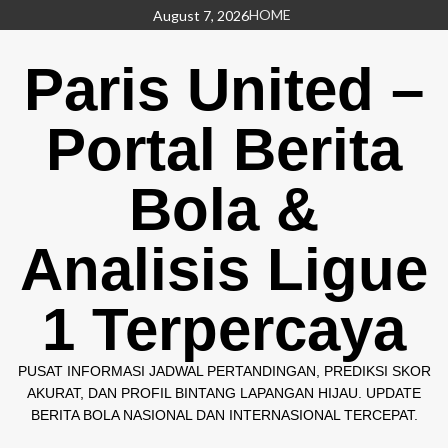
Skip
HOME
August 7, 2026
to
content
Paris United –
Portal Berita
Bola &
Analisis Ligue
1 Terpercaya
PUSAT INFORMASI JADWAL PERTANDINGAN, PREDIKSI SKOR
AKURAT, DAN PROFIL BINTANG LAPANGAN HIJAU. UPDATE
BERITA BOLA NASIONAL DAN INTERNASIONAL TERCEPAT.