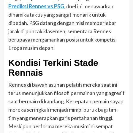
Prediksi Rennes vs PSG
, duel ini menawarkan
dinamika taktis yang sangat menarik untuk
dibedah. PSG datang dengan misi memperlebar
jarak di puncak klasemen, sementara Rennes
berupaya mengamankan posisi untuk kompetisi
Eropa musim depan.
Kondisi Terkini Stade
Rennais
Rennes di bawah asuhan pelatih mereka saat ini
terus menunjukkan filosofi permainan yang agresif
saat bermain di kandang. Kecepatan pemain sayap
mereka seringkali menjadi mimpi buruk bagi tim-
tim yang menerapkan garis pertahanan tinggi.
Meskipun performa mereka musim ini sempat