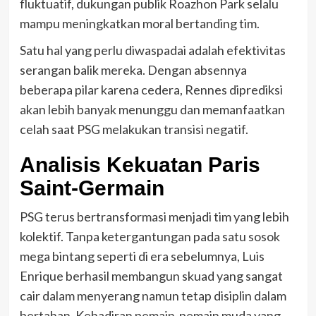
fluktuatif, dukungan publik Roazhon Park selalu
mampu meningkatkan moral bertanding tim.
Satu hal yang perlu diwaspadai adalah efektivitas
serangan balik mereka. Dengan absennya
beberapa pilar karena cedera, Rennes diprediksi
akan lebih banyak menunggu dan memanfaatkan
celah saat PSG melakukan transisi negatif.
Analisis Kekuatan Paris
Saint-Germain
PSG terus bertransformasi menjadi tim yang lebih
kolektif. Tanpa ketergantungan pada satu sosok
mega bintang seperti di era sebelumnya, Luis
Enrique berhasil membangun skuad yang sangat
cair dalam menyerang namun tetap disiplin dalam
bertahan. Kehadiran pemain-pemain muda yang