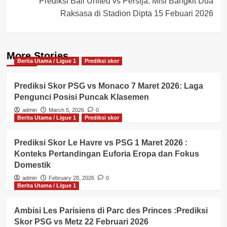
Prediksi Bali United vs Persija: Misi Bangkit Dua
Raksasa di Stadion Dipta 15 Febuari 2026
More Stories
Berita Utama / Ligue 1
Prediksi skor
Prediksi Skor PSG vs Monaco 7 Maret 2026: Laga
Pengunci Posisi Puncak Klasemen
admin
March 5, 2026
0
Berita Utama / Ligue 1
Prediksi skor
Prediksi Skor Le Havre vs PSG 1 Maret 2026 :
Konteks Pertandingan Euforia Eropa dan Fokus
Domestik
admin
February 28, 2026
0
Berita Utama / Ligue 1
Ambisi Les Parisiens di Parc des Princes :Prediksi
Skor PSG vs Metz 22 Februari 2026