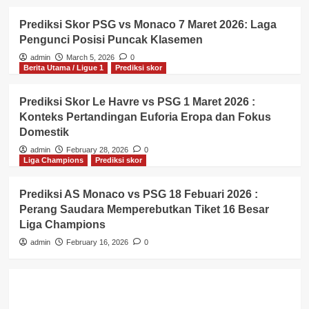
Prediksi Skor PSG vs Monaco 7 Maret 2026: Laga
Pengunci Posisi Puncak Klasemen
admin
March 5, 2026
0
Berita Utama / Ligue 1
Prediksi skor
Prediksi Skor Le Havre vs PSG 1 Maret 2026 :
Konteks Pertandingan Euforia Eropa dan Fokus
Domestik
admin
February 28, 2026
0
Liga Champions
Prediksi skor
Prediksi AS Monaco vs PSG 18 Febuari 2026 :
Perang Saudara Memperebutkan Tiket 16 Besar
Liga Champions
admin
February 16, 2026
0