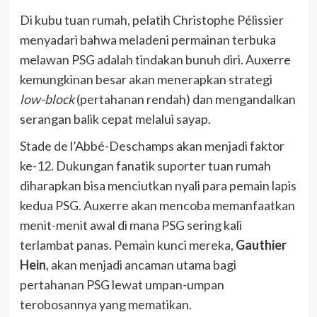
Di kubu tuan rumah, pelatih Christophe Pélissier
menyadari bahwa meladeni permainan terbuka
melawan PSG adalah tindakan bunuh diri. Auxerre
kemungkinan besar akan menerapkan strategi
low-block
(pertahanan rendah) dan mengandalkan
serangan balik cepat melalui sayap.
Stade de l’Abbé-Deschamps akan menjadi faktor
ke-12. Dukungan fanatik suporter tuan rumah
diharapkan bisa menciutkan nyali para pemain lapis
kedua PSG. Auxerre akan mencoba memanfaatkan
menit-menit awal di mana PSG sering kali
terlambat panas. Pemain kunci mereka,
Gauthier
Hein
, akan menjadi ancaman utama bagi
pertahanan PSG lewat umpan-umpan
terobosannya yang mematikan.