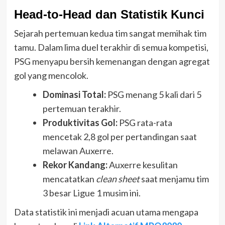
Head-to-Head dan Statistik Kunci
Sejarah pertemuan kedua tim sangat memihak tim
tamu. Dalam lima duel terakhir di semua kompetisi,
PSG menyapu bersih kemenangan dengan agregat
gol yang mencolok.
Dominasi Total:
PSG menang 5 kali dari 5
pertemuan terakhir.
Produktivitas Gol:
PSG rata-rata
mencetak 2,8 gol per pertandingan saat
melawan Auxerre.
Rekor Kandang:
Auxerre kesulitan
mencatatkan
clean sheet
saat menjamu tim
3 besar Ligue 1 musim ini.
Data statistik ini menjadi acuan utama mengapa