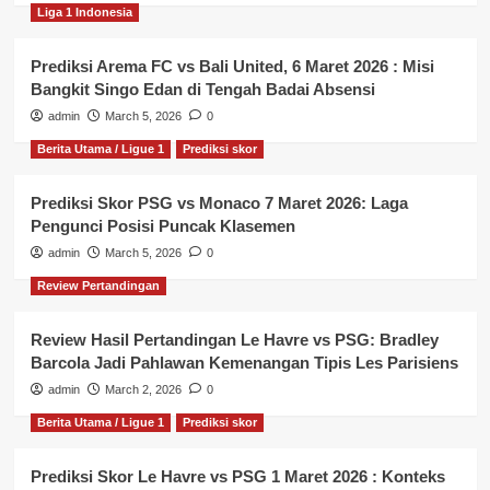
Liga 1 Indonesia
Prediksi Arema FC vs Bali United, 6 Maret 2026 : Misi
Bangkit Singo Edan di Tengah Badai Absensi
admin
March 5, 2026
0
Berita Utama / Ligue 1
Prediksi skor
Prediksi Skor PSG vs Monaco 7 Maret 2026: Laga
Pengunci Posisi Puncak Klasemen
admin
March 5, 2026
0
Review Pertandingan
Review Hasil Pertandingan Le Havre vs PSG: Bradley
Barcola Jadi Pahlawan Kemenangan Tipis Les Parisiens
admin
March 2, 2026
0
Berita Utama / Ligue 1
Prediksi skor
Prediksi Skor Le Havre vs PSG 1 Maret 2026 : Konteks