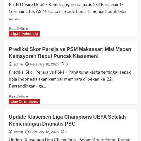
Parc
Profil Désiré Doué - Kemenangan dramatis 2-3 Paris Saint-
des
Germain atas AS Monaco di Stade Louis II menjadi buah bibir
Princes
para...
:Prediksi
Skor
Read
Read More
PSG
more
Liga 1 Indonesia
vs
about
Metz
Profil
Prediksi Skor Persija vs PSM Makassar: Misi Macan
22
Désiré
Februari
Kemayoran Rebut Puncak Klasemen!
Doué:
2026
Wonderkid
admin
February 18, 2026
0
Penyelamat
Prediksi Skor Persija vs PSM – Panggung kasta tertinggi sepak
Les
bola Indonesia akan kembali membara di pekan ke-22.
Parisiens
Pertandingan liga...
di
Stade
Read
Read More
Louis
more
Liga Champions
II
about
Prediksi
Update Klasemen Liga Champions UEFA Setelah
Skor
Kemenangan Dramatis PSG
Persija
vs
admin
February 18, 2026
1
PSM
Update Klasemen Liga Champions - Sebagai pengingat, format