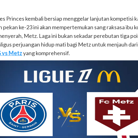
 Princes kembali bersiap menggelar lanjutan kompetisi kas
 pekan ke-23 ini akan mempertemukan sang raksasa ibu kot
erah, Metz. Laga ini bukan sekadar perebutan tiga poin b
ligus perjuangan hidup mati bagi Metz untuk menjauh dari
G vs Metz
yang komprehensif.