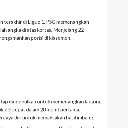
 terakhir di Ligue 1, PSG memenangkan
ah angka di atas kertas. Menjelang 22
mengamankan posisi di klasemen.
tetap diunggulkan untuk memenangkan laga ini.
k gol cepat dalam 20 menit pertama,
rcaya diri untuk memaksakan hasil imbang.