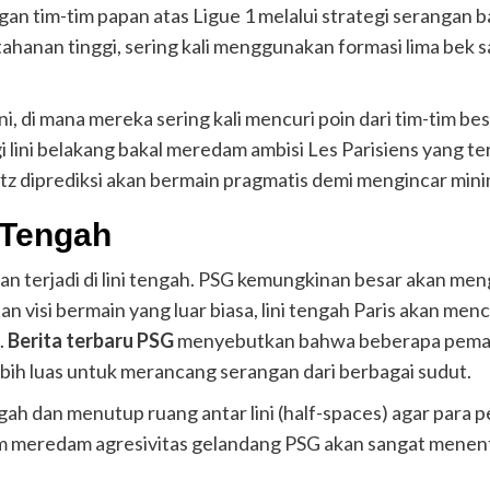
tim-tim papan atas Ligue 1 melalui strategi serangan bal
tahanan tinggi, sering kali menggunakan formasi lima bek
ni, di mana mereka sering kali mencuri poin dari tim-tim 
 lini belakang bakal meredam ambisi Les Parisiens yang t
z diprediksi akan bermain pragmatis demi mengincar minima
i Tengah
akan terjadi di lini tengah. PSG kemungkinan besar akan 
visi bermain yang luar biasa, lini tengah Paris akan me
.
Berita terbaru PSG
menyebutkan bahwa beberapa pemain k
ebih luas untuk merancang serangan dari berbagai sudut.
h dan menutup ruang antar lini (half-spaces) agar para 
m meredam agresivitas gelandang PSG akan sangat menen