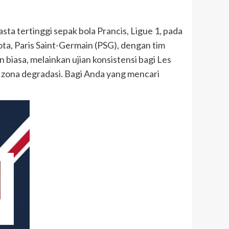
ta tertinggi sepak bola Prancis, Ligue 1, pada
a, Paris Saint-Germain (PSG), dengan tim
iasa, melainkan ujian konsistensi bagi Les
 zona degradasi. Bagi Anda yang mencari