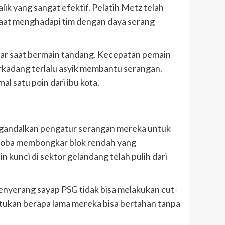
ik yang sangat efektif. Pelatih Metz telah
 saat menghadapi tim dengan daya serang
besar saat bermain tandang. Kecepatan pemain
erkadang terlalu asyik membantu serangan.
l satu poin dari ibu kota.
mengandalkan pengatur serangan mereka untuk
ncoba membongkar blok rendah yang
unci di sektor gelandang telah pulih dari
penyerang sayap PSG tidak bisa melakukan cut-
tukan berapa lama mereka bisa bertahan tanpa