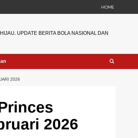
HOME
HIJAU. UPDATE BERITA BOLA NASIONAL DAN
gan
UARI 2026
 Princes
bruari 2026