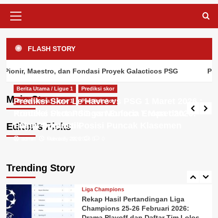
Primary
Menu
Berita Utama / Ligue 1
Liga Champions
Profil Désiré Doué: Wonderkid
FLASH STORY
Penyelamat Les Parisiens di Stade
Serie A Liga Italia
Louis II
Prediksi Skor AC Milan vs Inter Milan 9
3
 Pionir, Maestro, dan Fondasi Proyek Galacticos PSG
Pred
Maret 2026 | Prediksi Bola Malam Ini
Liga Champions
Derby Della Madonnina
Berita Utama / Ligue 1
Prediksi skor
Update Klasemen Liga Champions
Main Story
Prediksi Skor Le Havre vs PSG 1 Maret 2026 :
Berita Utama / Ligue 1
Prediksi skor
admin
March 8, 2026
0
UEFA Setelah Kemenangan Dramatis
Prediksi Skor PSG vs Monaco 7 Maret 2026:
Konteks Pertandingan Euforia Eropa dan
PSG
4
Laga Pengunci Posisi Puncak Klasemen
Fokus Domestik
Editor’s Picks
Liga Champions
Prediksi skor
admin
admin
March 5, 2026
February 28, 2026
0
0
Prediksi AS Monaco vs PSG 18
Febuari 2026 : Perang Saudara
Memperebutkan Tiket 16 Besar Liga
Trending Story
5
Champions
Liga Champions
Rekap Hasil Pertandingan Liga
Champions 25-26 Februari 2026:
Drama Playoff dan Daftar Tim Lolos