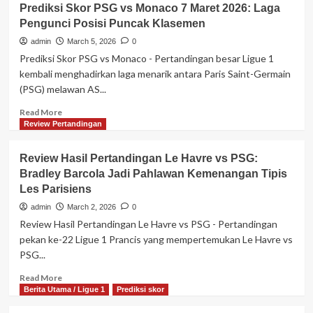
Prediksi Skor PSG vs Monaco 7 Maret 2026: Laga
Bola
Arema
Malam
Pengunci Posisi Puncak Klasemen
FC
Ini
vs
admin
March 5, 2026
0
Derby
Bali
Prediksi Skor PSG vs Monaco - Pertandingan besar Ligue 1
Della
United,
kembali menghadirkan laga menarik antara Paris Saint-Germain
Madonnina
6
(PSG) melawan AS...
Maret
2026
Read
Read More
:
more
Review Pertandingan
Misi
about
Bangkit
Prediksi
Review Hasil Pertandingan Le Havre vs PSG:
Singo
Skor
Edan
Bradley Barcola Jadi Pahlawan Kemenangan Tipis
PSG
di
Les Parisiens
vs
Tengah
Monaco
admin
March 2, 2026
0
Badai
7
Review Hasil Pertandingan Le Havre vs PSG - Pertandingan
Absensi
Maret
pekan ke-22 Ligue 1 Prancis yang mempertemukan Le Havre vs
2026:
PSG...
Laga
Pengunci
Read
Read More
Posisi
more
Berita Utama / Ligue 1
Prediksi skor
Puncak
about
Klasemen