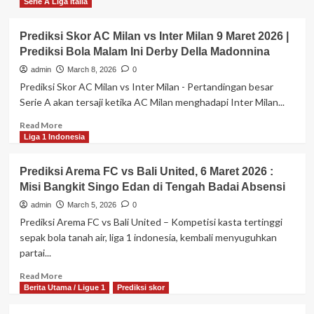
Serie A Liga Italia
Liga Champions
Prediksi skor
Prediksi Skor AC Milan vs Inter Milan 9 Maret 2026 |
Prediksi AS Monaco vs PSG 18
Prediksi Bola Malam Ini Derby Della Madonnina
Febuari 2026 : Perang Saudara
Memperebutkan Tiket 16 Besar Liga
admin
March 8, 2026
0
5
Champions
Prediksi Skor AC Milan vs Inter Milan - Pertandingan besar
Serie A akan tersaji ketika AC Milan menghadapi Inter Milan...
Read
Read More
more
Liga 1 Indonesia
about
Prediksi
Prediksi Arema FC vs Bali United, 6 Maret 2026 :
Skor
Misi Bangkit Singo Edan di Tengah Badai Absensi
AC
Milan
admin
March 5, 2026
0
vs
Prediksi Arema FC vs Bali United – Kompetisi kasta tertinggi
Inter
sepak bola tanah air, liga 1 indonesia, kembali menyuguhkan
Milan
partai...
9
Maret
Read
Read More
2026
more
Berita Utama / Ligue 1
Prediksi skor
|
about
Prediksi
Prediksi