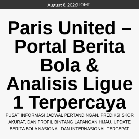
Skip
HOME
August 8, 2026
to
content
Paris United –
Portal Berita
Bola &
Analisis Ligue
1 Terpercaya
PUSAT INFORMASI JADWAL PERTANDINGAN, PREDIKSI SKOR
AKURAT, DAN PROFIL BINTANG LAPANGAN HIJAU. UPDATE
BERITA BOLA NASIONAL DAN INTERNASIONAL TERCEPAT.