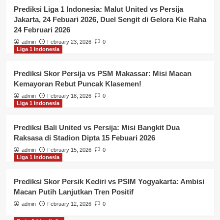
5
Champions
Prediksi Liga 1 Indonesia: Malut United vs Persija
Jakarta, 24 Febuari 2026, Duel Sengit di Gelora Kie Raha
Liga Champions
24 Februari 2026
Rekap Hasil Pertandingan Liga
Champions 25-26 Februari 2026:
admin
February 23, 2026
0
Drama Playoff dan Daftar Tim Lolos
Liga 1 Indonesia
1
16 Besar
Prediksi Skor Persija vs PSM Makassar: Misi Macan
Liga Champions
Kemayoran Rebut Puncak Klasemen!
Prediksi Skor PSG vs AS Monaco 26
Februari 2026: Derby Prancis di
admin
February 18, 2026
0
Panggung Liga Champions Malam
Liga 1 Indonesia
2
Ini
Prediksi Bali United vs Persija: Misi Bangkit Dua
Berita Utama / Ligue 1
Liga Champions
Raksasa di Stadion Dipta 15 Febuari 2026
Profil Désiré Doué: Wonderkid
admin
February 15, 2026
0
Penyelamat Les Parisiens di Stade
Liga 1 Indonesia
Louis II
3
Prediksi Skor Persik Kediri vs PSIM Yogyakarta: Ambisi
Liga Champions
Macan Putih Lanjutkan Tren Positif
Update Klasemen Liga Champions
admin
February 12, 2026
0
UEFA Setelah Kemenangan Dramatis
PSG
4