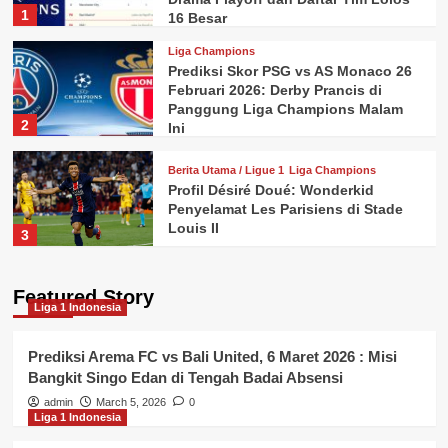
1
16 Besar
Liga Champions
Prediksi Skor PSG vs AS Monaco 26
Februari 2026: Derby Prancis di
Panggung Liga Champions Malam
2
Ini
Berita Utama / Ligue 1
Liga Champions
Profil Désiré Doué: Wonderkid
Penyelamat Les Parisiens di Stade
Louis II
3
Liga Champions
Featured Story
Update Klasemen Liga Champions
Liga 1 Indonesia
UEFA Setelah Kemenangan Dramatis
PSG
4
Prediksi Arema FC vs Bali United, 6 Maret 2026 : Misi
Bangkit Singo Edan di Tengah Badai Absensi
Liga Champions
Prediksi skor
Prediksi AS Monaco vs PSG 18
admin
March 5, 2026
0
Liga 1 Indonesia
Febuari 2026 : Perang Saudara
Memperebutkan Tiket 16 Besar Liga